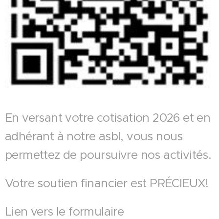
En versant votre cotisation 2026 et en
adhérant à notre asbl, vous nous
permettez de poursuivre nos activités.
Votre soutien financier est PRÉCIEUX!
Lien vers le formulaire